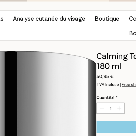
ts
Analyse cutanée du visage
Boutique
Co
Bo
Calming T
180 ml
Prix
50,95 €
TVA Incluse
|
Free sh
Quantité
*