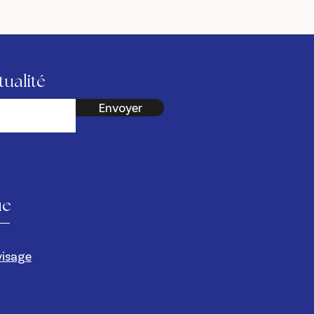
tualité
Envoyer
ue
visage