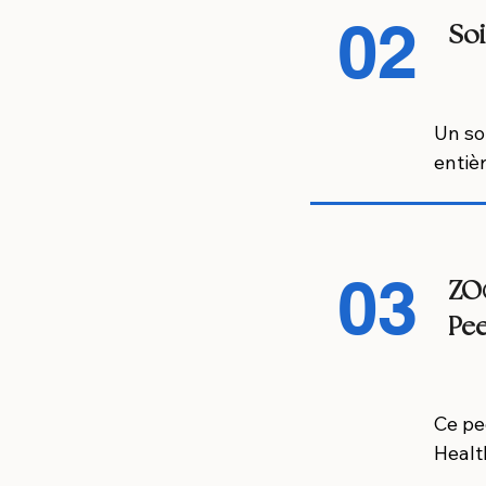
02
adapt
Soi
Sans 
des c
Un so
entiè
03
ZO®
Pee
Ce pe
Healt
pour 