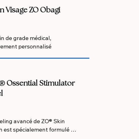
és pour améliorer sa qualité.

n Visage ZO Obagi
engagement – uniquement 
onseils personnalisés.
in de grade médical, 
rement personnalisé
 Ossential Stimulator
l
eling avancé de ZO® Skin 
h est spécialement formulé 
activer le renouvellement de la 