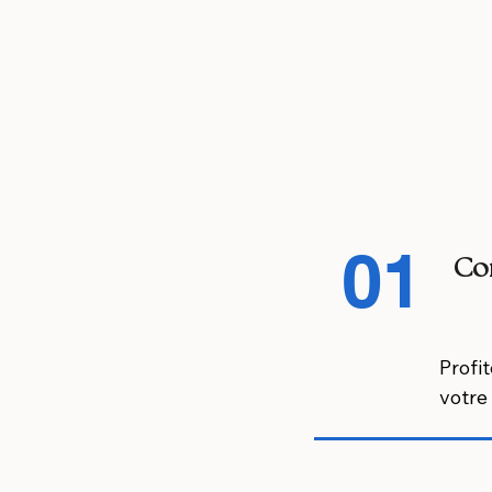
01
Con
Profi
votre 
Nous 
et vo
traite