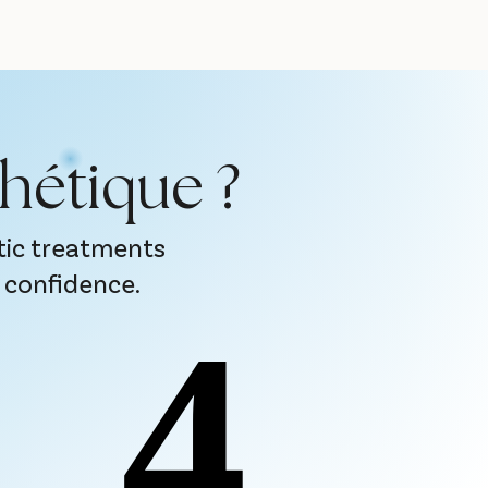
hétique ?
tic treatments
 confidence.
4
4