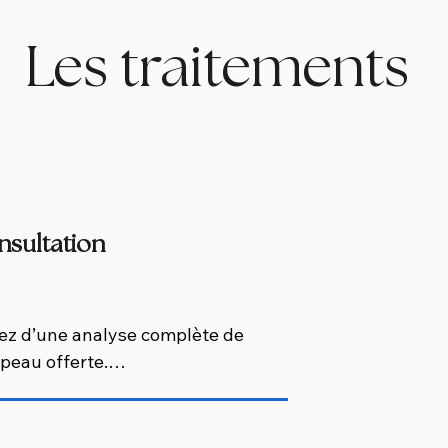
Les traitements
sultation
tez d’une analyse complète de 
peau offerte.

identifions votre type de peau 
us recommandons les 
ments et les produits les plus 