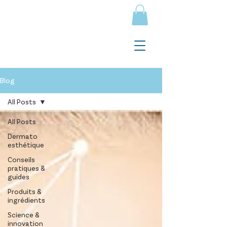
Blog
All Posts
All Posts
Dermato
esthétique
Conseils
pratiques &
guides
Produits &
ingrédients
Science &
innovation