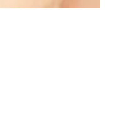
Sandra Shams Nejad
20 févr.
2 min de lecture
Analyse du visage : la première
étape vers une peau saine
L’analyse du visage est l’un des moments les plus
importants lors d’un premier rendez‑vous en
centre esthétique. C’est elle qui permet de
comprendre la peau, d’identifier ses besoins réels
et de construire un plan de soins efficace. Trop
souvent négligée, cette étape est pourtant la
clé pour obtenir des résultats visibles, durables et
adaptés à chaque personne.