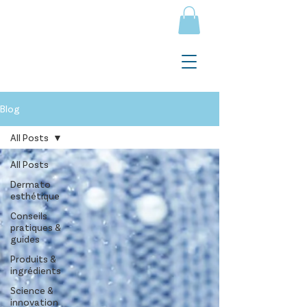
Blog
All Posts
All Posts
Dermato
esthétique
Conseils
pratiques &
guides
Produits &
ingrédients
Science &
innovation