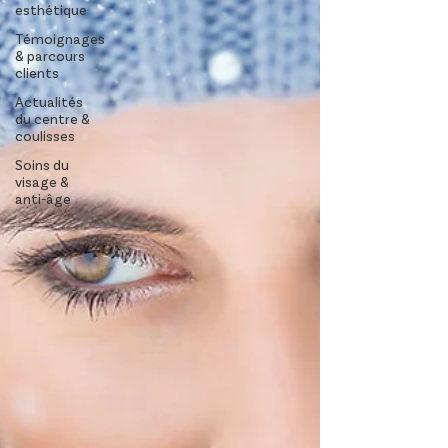
esthétique
Témoignages
& parcours
clients
Actualités
du centre &
coulisses
Soins du
visage &
anti-âge