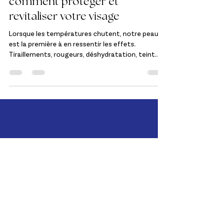
comment protéger et
revitaliser votre visage
Lorsque les températures chutent, notre peau
est la première à en ressentir les effets.
Tiraillements, rougeurs, déshydratation, teint
terne… L’hiver met notre barrière cutanée à rude
épreuve. Pourtant, avec les bons gestes et des
soins adaptés, il est tout à fait possible de
traverser la saison froide en conservant une peau
lumineuse, confortable et protégée.
Suivez notre actualité