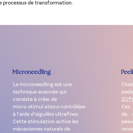
îtrisée. On peut visualiser cela comme une échelle : En 
 le processus de transformation.
s les résultats seront plus progressifs. En allant vers 10, 
prochez de résultats plus rapides et plus visibles. L’objec
 entre efficacité et confort, en fonction de votre ressent
raitement est toujours ajusté pour correspondre parfaite
Microneedling
Peel
Le microneedling est une
Chez
technique avancée qui
peel
consiste à créer de
ZO® 
micro‑stimul ations contrôlées
Ces 
à l’aide d’aiguilles ultrafines.
de s
Cette stimulation active les
pe
mécanismes naturels de
reno