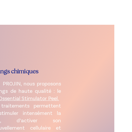
restant proche de 0, vous
vous sortez de votre zone de
tif est de trouver
i, de vos attentes et de
ment à votre situation.
ings chimiques
 PROJIN, nous proposons
ings de haute qualité : le
Ossential Stimulator Peel.
traitements permettent
timuler intensément la
au, d’activer son
uvellement cellulaire et