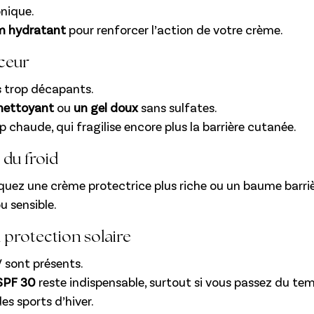
onique.
m hydratant
 pour renforcer l’action de votre crème.
ceur
s trop décapants.
 nettoyant
 ou
 un gel doux
 sans sulfates.
p chaude, qui fragilise encore plus la barrière cutanée.
 du froid
iquez une crème protectrice plus riche ou un baume barrièr
u sensible.
a protection solaire
V sont présents.
SPF 30
 reste indispensable, surtout si vous passez du tem
es sports d’hiver.