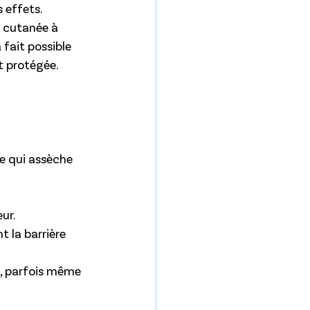
 effets. 
e cutanée à 
 fait possible 
t protégée.
e qui assèche 
ur.
t la barrière 
le, parfois même 