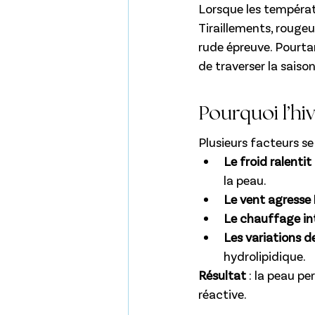
Lorsque les températu
Tiraillements, rougeu
rude épreuve. Pourtan
de traverser la sais
Pourquoi l’hiv
Plusieurs facteurs se
Le froid ralentit
la peau.
Le vent agresse
Le chauffage in
Les variations 
hydrolipidique.
Résultat
 : la peau pe
réactive.