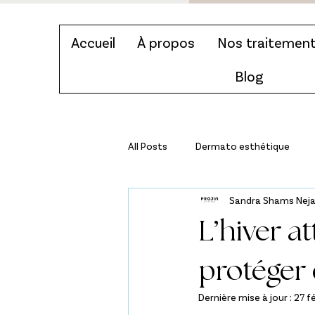
Accueil
À propos
Nos traitemen
Blog
All Posts
Dermato esthétique
Sandra Shams Nej
Témoignages & parcours clients
L’hiver a
protéger e
Dernière mise à jour :
27 fé