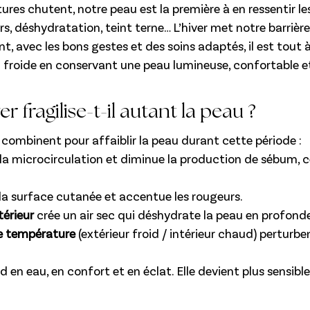
res chutent, notre peau est la première à en ressentir les
rs, déshydratation, teint terne… L’hiver met notre barrièr
t, avec les bons gestes et des soins adaptés, il est tout à
on froide en conservant une peau lumineuse, confortable e
er fragilise-t-il autant la peau ?
 combinent pour affaiblir la peau durant cette période :
 la microcirculation et diminue la production de sébum, c
 la surface cutanée et accentue les rougeurs.
térieur
 crée un air sec qui déshydrate la peau en profonde
de température
 (extérieur froid / intérieur chaud) perturben
rd en eau, en confort et en éclat. Elle devient plus sensib