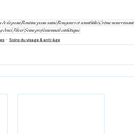
 de la peau
Routine peau saine
Rougeurs et sensibilité
Crème nourrissant
ng doux
Hiver
Soins professionnels esthétique
des
Soins du visage & anti-âge