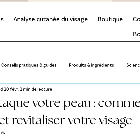
ts
Analyse cutanée du visage
Boutique
Co
Bo
Conseils pratiques & guides
Produits & ingrédients
Scienc
ad
20 févr.
2 min de lecture
Actualités du centre & coulisses
Soins du visage & anti-âge
ttaque votre peau : comm
t revitaliser votre visage
vr.