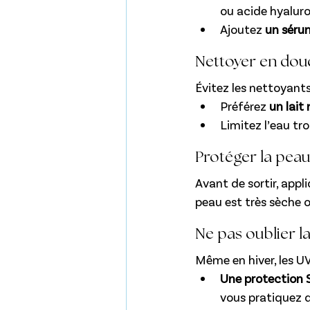
ou acide hyalur
Ajoutez
 un séru
Nettoyer en dou
Évitez les nettoyant
Préférez 
un lait
Limitez l’eau tro
Protéger la peau
Avant de sortir, appl
peau est très sèche o
Ne pas oublier l
Même en hiver, les U
Une protection 
vous pratiquez d