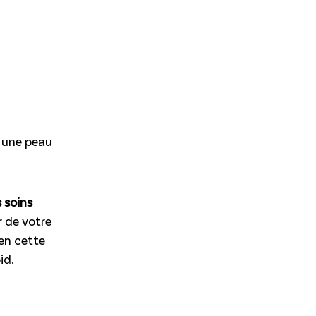
 une peau 
 soins 
r de votre 
en cette 
id.