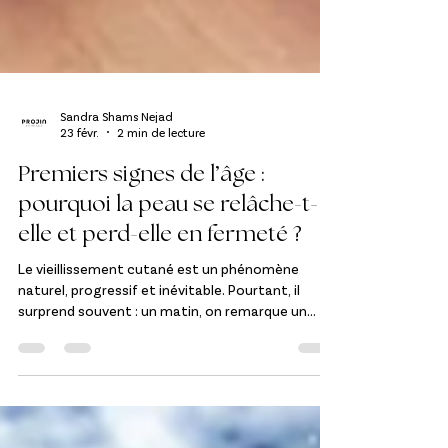
Sandra Shams Nejad
23 févr.
2 min de lecture
Premiers signes de l’âge :
pourquoi la peau se relâche-t-
elle et perd-elle en fermeté ?
Le vieillissement cutané est un phénomène
naturel, progressif et inévitable. Pourtant, il
surprend souvent : un matin, on remarque un
contour du visage moins net, des ridules plus
visibles, une peau qui semble moins tonique.
Comprendre pourquoi ces changements
apparaissent permet d’agir plus efficacement et
de choisir les soins adaptés.