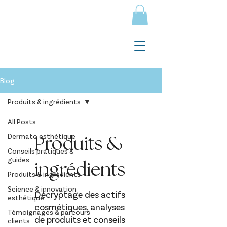
Blog
Produits & ingrédients
All Posts
Produits &
Dermato esthétique
Conseils pratiques &
guides
ingrédients
Produits & ingrédients
Science & innovation
Décryptage des actifs
esthétique
cosmétiques, analyses
Témoignages & parcours
de produits et conseils
clients